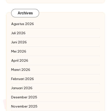
Archives
Agustus 2026
Juli 2026
Juni 2026
Mei 2026
April 2026
Maret 2026
Februari 2026
Januari 2026
Desember 2025
November 2025