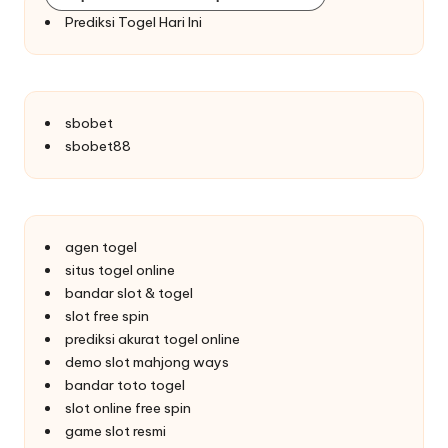
Prediksi Togel Hari Ini
sbobet
sbobet88
agen togel
situs togel online
bandar slot & togel
slot free spin
prediksi akurat togel online
demo slot mahjong ways
bandar toto togel
slot online free spin
game slot resmi