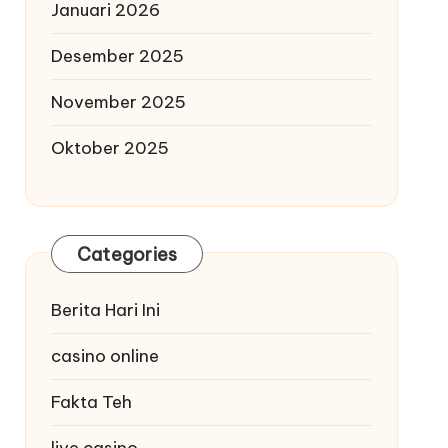
Januari 2026
Desember 2025
November 2025
Oktober 2025
Categories
Berita Hari Ini
casino online
Fakta Teh