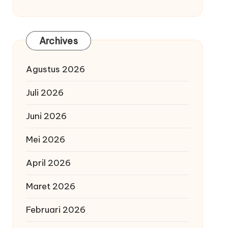
Archives
Agustus 2026
Juli 2026
Juni 2026
Mei 2026
April 2026
Maret 2026
Februari 2026