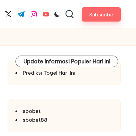
Subscribe
cebook.com
twitter.com
t.me
instagram.com
youtube.com
Update Informasi Populer Hari Ini
Prediksi Togel Hari Ini
sbobet
sbobet88