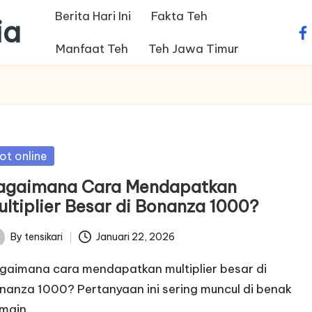
Berita Hari Ini
Fakta Teh
ia
fa
Manfaat Teh
Teh Jawa Timur
sted
lot online
agaimana Cara Mendapatkan
ultiplier Besar di Bonanza 1000?
By
tensikari
Januari 22, 2026
ted
gaimana cara mendapatkan multiplier besar di
nanza 1000? Pertanyaan ini sering muncul di benak
main…