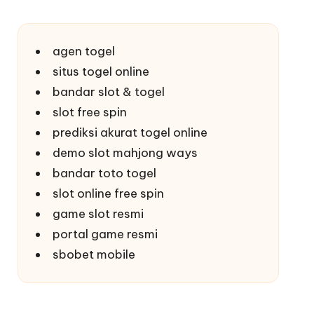
agen togel
situs togel online
bandar slot & togel
slot free spin
prediksi akurat togel online
demo slot mahjong ways
bandar toto togel
slot online free spin
game slot resmi
portal game resmi
sbobet mobile