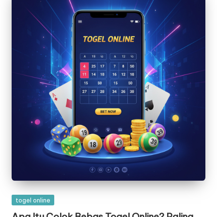
Posted
togel online
in
Apa Itu Colok Bebas Togel Online? Paling