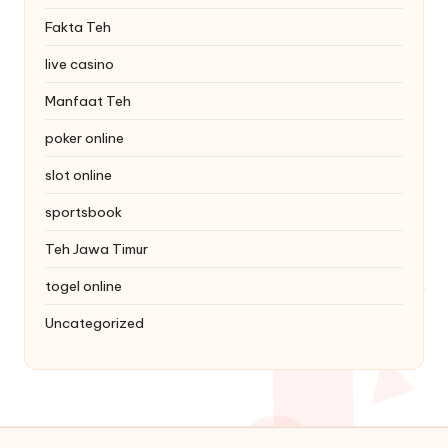
Fakta Teh
live casino
Manfaat Teh
poker online
slot online
sportsbook
Teh Jawa Timur
togel online
Uncategorized