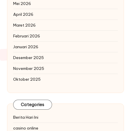
Mei 2026
April 2026
Maret 2026
Februari 2026
Januari 2026
Desember 2025
November 2025
Oktober 2025
Categories
Berita Hari Ini
casino online