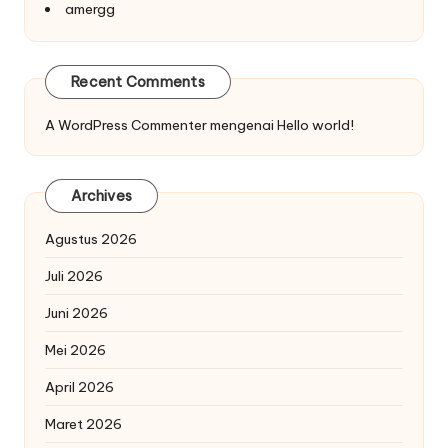
amergg
Recent Comments
A WordPress Commenter
mengenai
Hello world!
Archives
Agustus 2026
Juli 2026
Juni 2026
Mei 2026
April 2026
Maret 2026