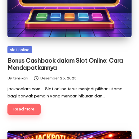
Posted
slot online
in
Bonus Cashback dalam Slot Online: Cara
Mendapatkannya
By
tensikari
Desember 25, 2025
Posted
by
jacksonlars.com - Slot online terus menjadi pilihan utama
bagi banyak pemain yang mencari hiburan dan…
Read More