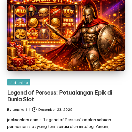
Posted
slot online
in
Legend of Perseus: Petualangan Epik di
Dunia Slot
By
tensikari
Desember 23, 2025
Posted
by
jacksonlars.com - "Legend of Perseus" adalah sebuah
permainan slot yang terinspirasi oleh mitologi Yunani,