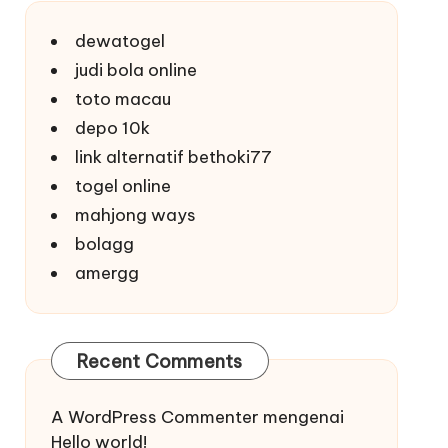
dewatogel
judi bola online
toto macau
depo 10k
link alternatif bethoki77
togel online
mahjong ways
bolagg
amergg
Recent Comments
A WordPress Commenter
mengenai
Hello world!