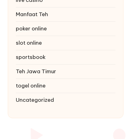
live casino
Manfaat Teh
poker online
slot online
sportsbook
Teh Jawa Timur
togel online
Uncategorized