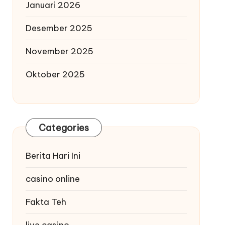
Januari 2026
Desember 2025
November 2025
Oktober 2025
Categories
Berita Hari Ini
casino online
Fakta Teh