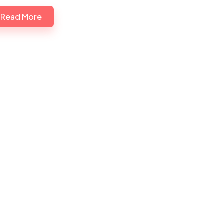
Read More