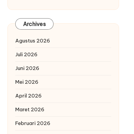
Archives
Agustus 2026
Juli 2026
Juni 2026
Mei 2026
April 2026
Maret 2026
Februari 2026