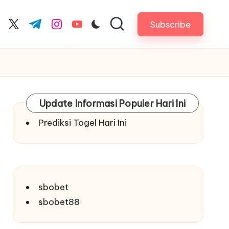
Subscribe
cebook.com
twitter.com
t.me
instagram.com
youtube.com
Update Informasi Populer Hari Ini
Prediksi Togel Hari Ini
sbobet
sbobet88