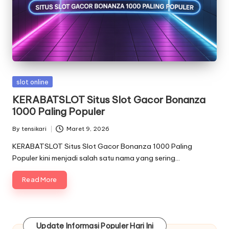
Posted
slot online
in
KERABATSLOT Situs Slot Gacor Bonanza
1000 Paling Populer
By
tensikari
Maret 9, 2026
Posted
by
KERABATSLOT Situs Slot Gacor Bonanza 1000 Paling
Populer kini menjadi salah satu nama yang sering…
Read More
Update Informasi Populer Hari Ini