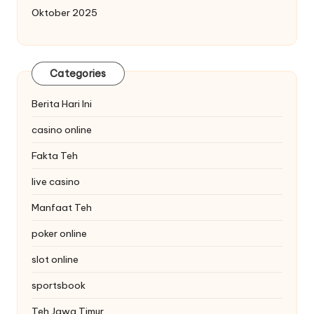
Oktober 2025
Categories
Berita Hari Ini
casino online
Fakta Teh
live casino
Manfaat Teh
poker online
slot online
sportsbook
Teh Jawa Timur