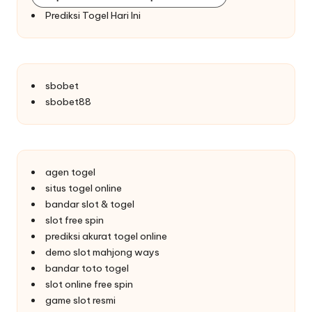
Prediksi Togel Hari Ini
sbobet
sbobet88
agen togel
situs togel online
bandar slot & togel
slot free spin
prediksi akurat togel online
demo slot mahjong ways
bandar toto togel
slot online free spin
game slot resmi