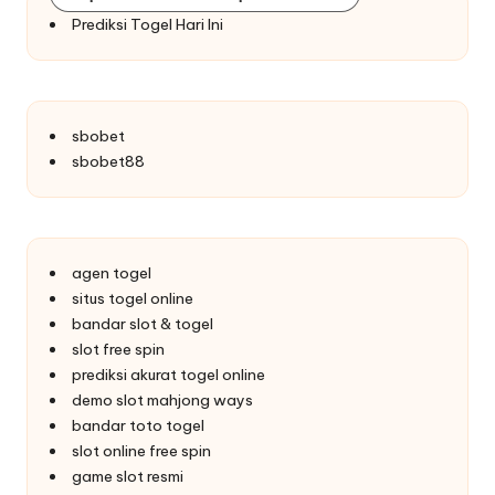
Prediksi Togel Hari Ini
sbobet
sbobet88
agen togel
situs togel online
bandar slot & togel
slot free spin
prediksi akurat togel online
demo slot mahjong ways
bandar toto togel
slot online free spin
game slot resmi