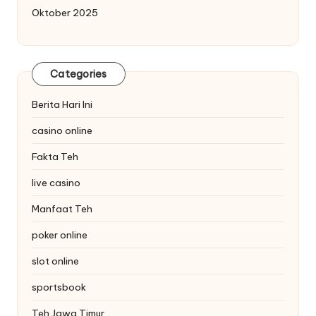
Oktober 2025
Categories
Berita Hari Ini
casino online
Fakta Teh
live casino
Manfaat Teh
poker online
slot online
sportsbook
Teh Jawa Timur