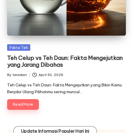
Posted
Fakta Teh
in
Teh Celup vs Teh Daun: Fakta Mengejutkan
yang Jarang Dibahas
By
tensikari
April 30, 2026
Posted
by
Teh Celup vs Teh Daun: Fakta Mengejutkan yang Bikin Kamu
Berpikir Ulang Pilihanmu sering muncul…
Read More
Update Informasi Populer Hari Ini