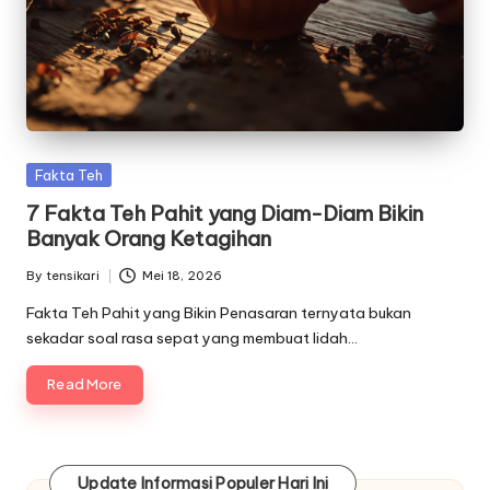
Posted
Fakta Teh
in
7 Fakta Teh Pahit yang Diam-Diam Bikin
Banyak Orang Ketagihan
By
tensikari
Mei 18, 2026
Posted
by
Fakta Teh Pahit yang Bikin Penasaran ternyata bukan
sekadar soal rasa sepat yang membuat lidah…
Read More
Update Informasi Populer Hari Ini