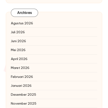
Archives
Agustus 2026
Juli 2026
Juni 2026
Mei 2026
April 2026
Maret 2026
Februari 2026
Januari 2026
Desember 2025
November 2025