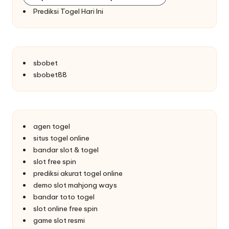
Prediksi Togel Hari Ini
sbobet
sbobet88
agen togel
situs togel online
bandar slot & togel
slot free spin
prediksi akurat togel online
demo slot mahjong ways
bandar toto togel
slot online free spin
game slot resmi