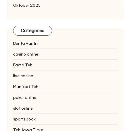
Oktober 2025
Categories
Berita Hari Ini
casino online
Fakta Teh
live casino
Manfaat Teh
poker online
slot online
sportsbook
Teh Jawa Timur