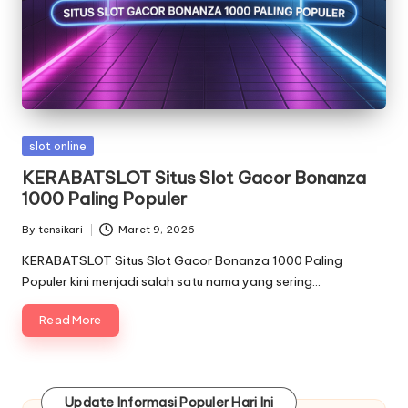
Posted
slot online
in
KERABATSLOT Situs Slot Gacor Bonanza
1000 Paling Populer
By
tensikari
Maret 9, 2026
Posted
by
KERABATSLOT Situs Slot Gacor Bonanza 1000 Paling
Populer kini menjadi salah satu nama yang sering…
Read More
Update Informasi Populer Hari Ini