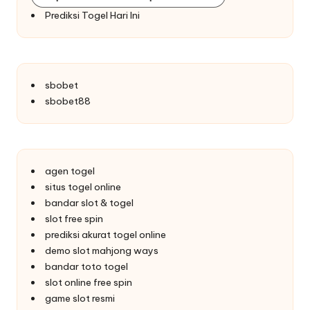
Prediksi Togel Hari Ini
sbobet
sbobet88
agen togel
situs togel online
bandar slot & togel
slot free spin
prediksi akurat togel online
demo slot mahjong ways
bandar toto togel
slot online free spin
game slot resmi