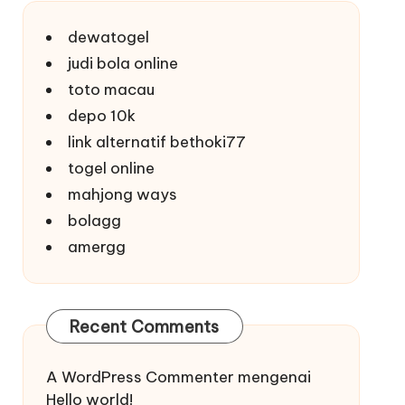
dewatogel
judi bola online
toto macau
depo 10k
link alternatif bethoki77
togel online
mahjong ways
bolagg
amergg
Recent Comments
A WordPress Commenter
mengenai
Hello world!