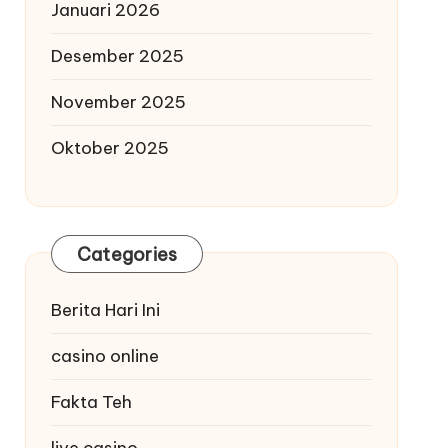
Januari 2026
Desember 2025
November 2025
Oktober 2025
Categories
Berita Hari Ini
casino online
Fakta Teh