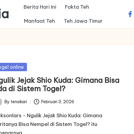
Berita Hari Ini
Fakta Teh
ia
fa
Manfaat Teh
Teh Jawa Timur
sted
ogel online
gulik Jejak Shio Kuda: Gimana Bisa
da di Sistem Togel?
By
tensikari
Februari 3, 2026
ted
cksonlars - Ngulik Jejak Shio Kuda: Gimana
ritanya Bisa Nempel di Sistem Togel? itu
benarnya…