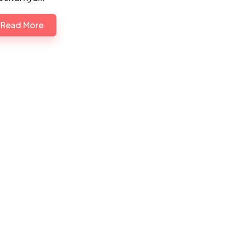
Read More