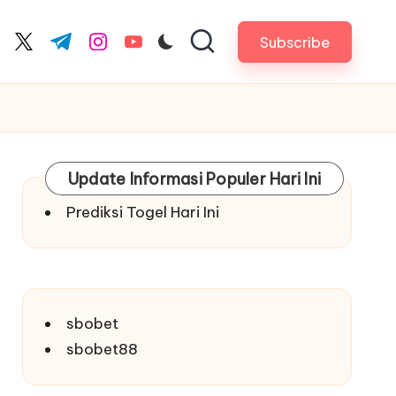
Subscribe
cebook.com
twitter.com
t.me
instagram.com
youtube.com
Update Informasi Populer Hari Ini
Prediksi Togel Hari Ini
sbobet
sbobet88