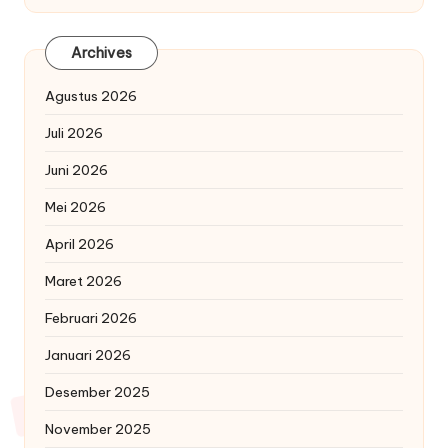
Archives
Agustus 2026
Juli 2026
Juni 2026
Mei 2026
April 2026
Maret 2026
Februari 2026
Januari 2026
Desember 2025
November 2025