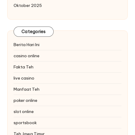
Oktober 2025
Categories
Berita Hari Ini
casino online
Fakta Teh
live casino
Manfaat Teh
poker online
slot online
sportsbook
Teh Jawa Timur