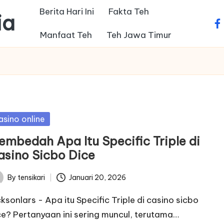
Berita Hari Ini
Fakta Teh
ia
fa
Manfaat Teh
Teh Jawa Timur
sted
asino online
embedah Apa Itu Specific Triple di
asino Sicbo Dice
By
tensikari
Januari 20, 2026
ted
cksonlars - Apa itu Specific Triple di casino sicbo
ce? Pertanyaan ini sering muncul, terutama…