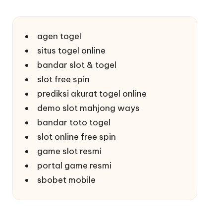
agen togel
situs togel online
bandar slot & togel
slot free spin
prediksi akurat togel online
demo slot mahjong ways
bandar toto togel
slot online free spin
game slot resmi
portal game resmi
sbobet mobile