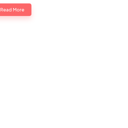
Read More