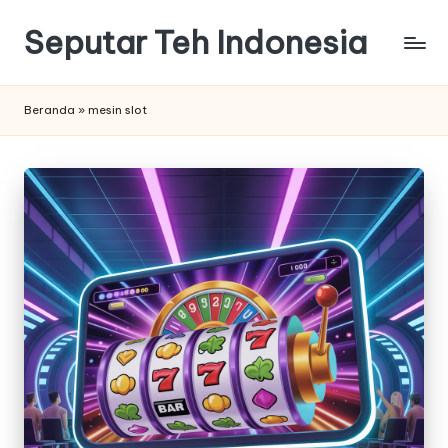
Seputar Teh Indonesia
Skip
to
Macam
content
macam
Beranda
»
mesin slot
Teh
Enak