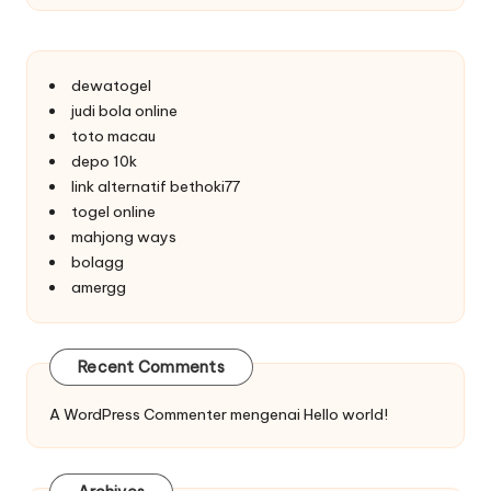
dewatogel
judi bola online
toto macau
depo 10k
link alternatif bethoki77
togel online
mahjong ways
bolagg
amergg
Recent Comments
A WordPress Commenter
mengenai
Hello world!