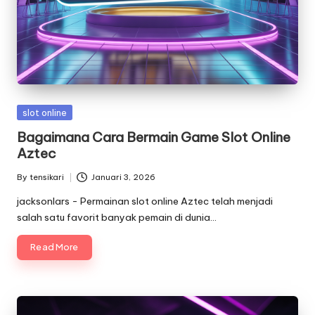
Posted
slot online
in
Bagaimana Cara Bermain Game Slot Online
Aztec
By
tensikari
Januari 3, 2026
Posted
by
jacksonlars - Permainan slot online Aztec telah menjadi
salah satu favorit banyak pemain di dunia…
Read More