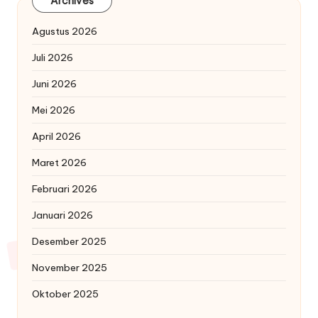
Archives
Agustus 2026
Juli 2026
Juni 2026
Mei 2026
April 2026
Maret 2026
Februari 2026
Januari 2026
Desember 2025
November 2025
Oktober 2025