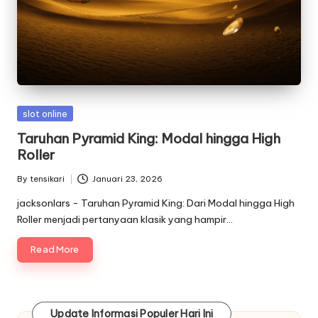
Posted
slot online
in
Taruhan Pyramid King: Modal hingga High
Roller
By
tensikari
Januari 23, 2026
Posted
by
jacksonlars - Taruhan Pyramid King: Dari Modal hingga High
Roller menjadi pertanyaan klasik yang hampir…
Read More
Update Informasi Populer Hari Ini