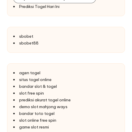
Prediksi Togel Hari Ini
sbobet
sbobet88
agen togel
situs togel online
bandar slot & togel
slot free spin
prediksi akurat togel online
demo slot mahjong ways
bandar toto togel
slot online free spin
game slot resmi