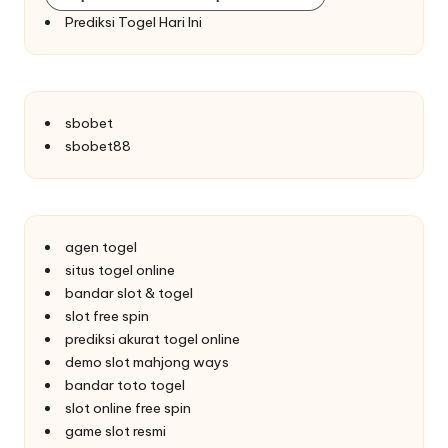
Prediksi Togel Hari Ini
sbobet
sbobet88
agen togel
situs togel online
bandar slot & togel
slot free spin
prediksi akurat togel online
demo slot mahjong ways
bandar toto togel
slot online free spin
game slot resmi