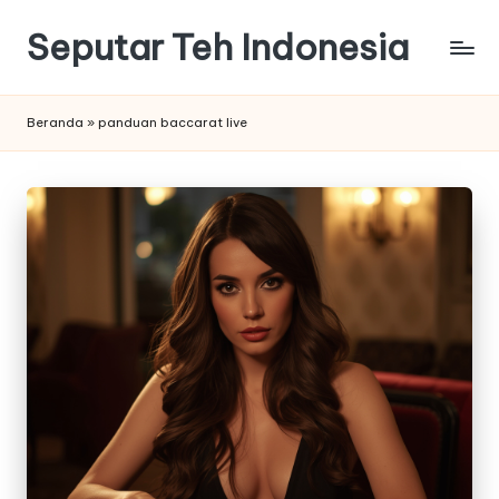
Seputar Teh Indonesia
Skip
to
Macam
content
macam
Beranda
»
panduan baccarat live
Teh
Enak