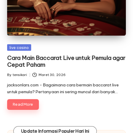
Posted
live casino
in
Cara Main Baccarat Live untuk Pemula agar
Cepat Paham
By
tensikari
Maret 30, 2026
Posted
by
jacksonlars.com - Bagaimana cara bermain baccarat live
untuk pemula? Pertanyaan ini sering muncul dari banyak…
Read More
Update Informasi Populer Hari Ini