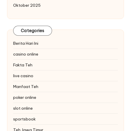
Oktober 2025
Categories
Berita Hari Ini
casino online
Fakta Teh
live casino
Manfaat Teh
poker online
slot online
sportsbook
Teh Jawa Timur