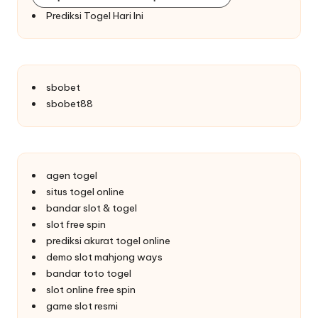
Prediksi Togel Hari Ini
sbobet
sbobet88
agen togel
situs togel online
bandar slot & togel
slot free spin
prediksi akurat togel online
demo slot mahjong ways
bandar toto togel
slot online free spin
game slot resmi