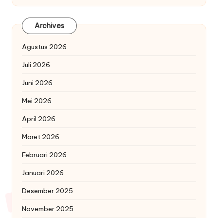
Archives
Agustus 2026
Juli 2026
Juni 2026
Mei 2026
April 2026
Maret 2026
Februari 2026
Januari 2026
Desember 2025
November 2025