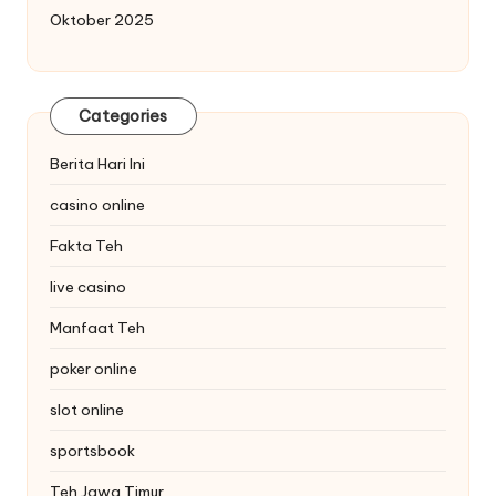
Oktober 2025
Categories
Berita Hari Ini
casino online
Fakta Teh
live casino
Manfaat Teh
poker online
slot online
sportsbook
Teh Jawa Timur