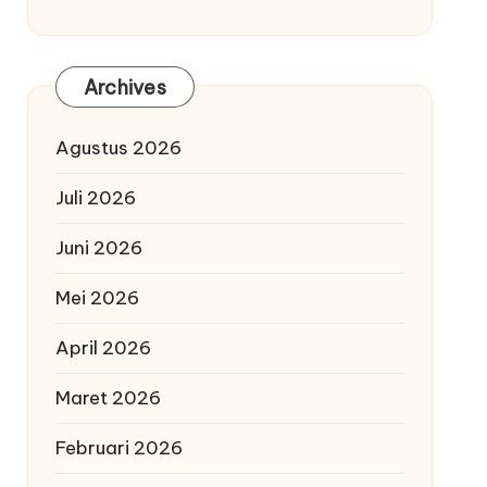
Archives
Agustus 2026
Juli 2026
Juni 2026
Mei 2026
April 2026
Maret 2026
Februari 2026