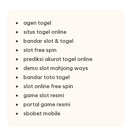
agen togel
situs togel online
bandar slot & togel
slot free spin
prediksi akurat togel online
demo slot mahjong ways
bandar toto togel
slot online free spin
game slot resmi
portal game resmi
sbobet mobile