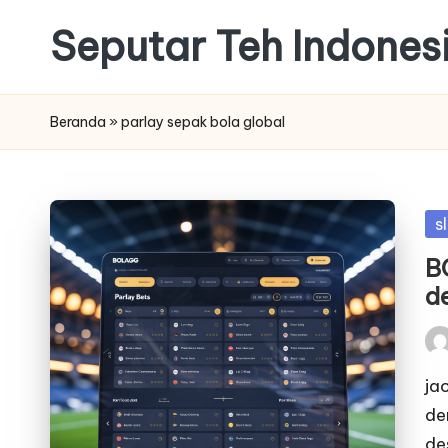
Seputar Teh Indones
Skip
to
Macam
content
macam
Beranda
»
parlay sepak bola global
Teh
Enak
Po
s
in
B
d
Pos
by
ja
de
de