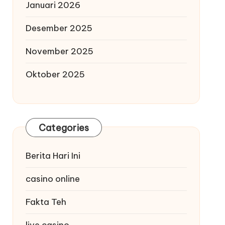
Januari 2026
Desember 2025
November 2025
Oktober 2025
Categories
Berita Hari Ini
casino online
Fakta Teh