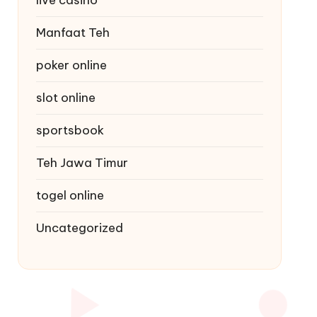
live casino
Manfaat Teh
poker online
slot online
sportsbook
Teh Jawa Timur
togel online
Uncategorized