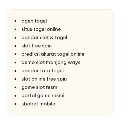
agen togel
situs togel online
bandar slot & togel
slot free spin
prediksi akurat togel online
demo slot mahjong ways
bandar toto togel
slot online free spin
game slot resmi
portal game resmi
sbobet mobile