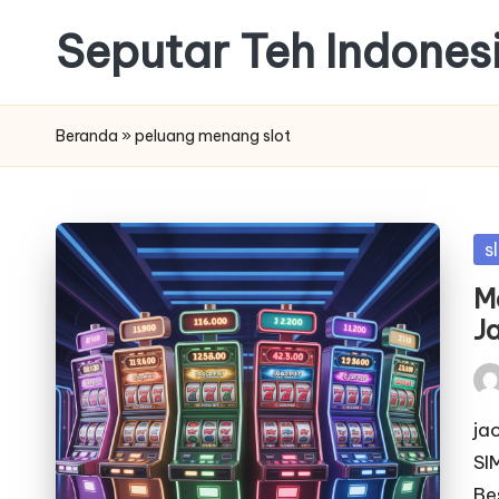
Seputar Teh Indones
Skip
to
Macam
content
macam
Beranda
»
peluang menang slot
Teh
Enak
Po
s
in
M
J
Pos
by
ja
SI
Be