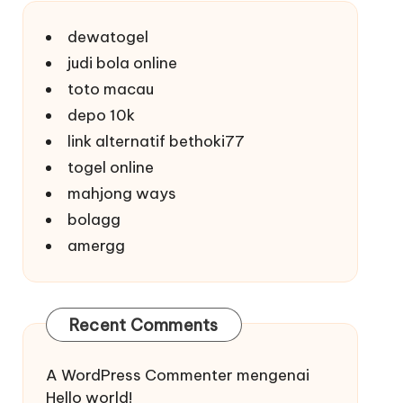
dewatogel
judi bola online
toto macau
depo 10k
link alternatif bethoki77
togel online
mahjong ways
bolagg
amergg
Recent Comments
A WordPress Commenter
mengenai
Hello world!