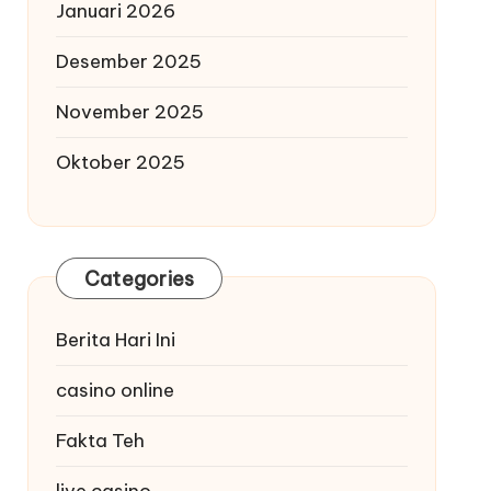
Januari 2026
Desember 2025
November 2025
Oktober 2025
Categories
Berita Hari Ini
casino online
Fakta Teh