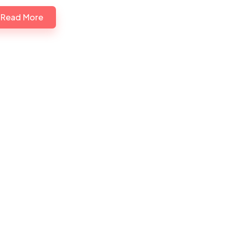
Read More