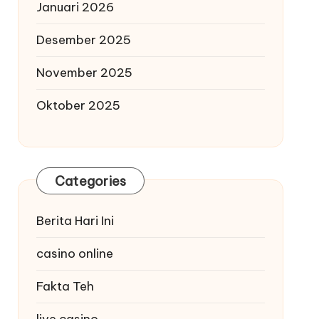
Januari 2026
Desember 2025
November 2025
Oktober 2025
Categories
Berita Hari Ini
casino online
Fakta Teh