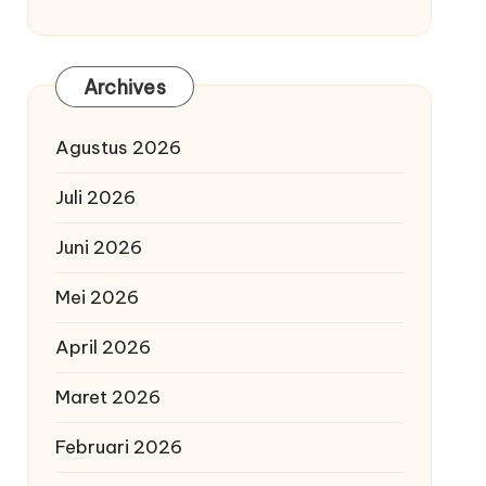
Archives
Agustus 2026
Juli 2026
Juni 2026
Mei 2026
April 2026
Maret 2026
Februari 2026