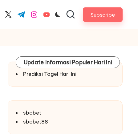
Subscribe
cebook.com
twitter.com
t.me
instagram.com
youtube.com
Update Informasi Populer Hari Ini
Prediksi Togel Hari Ini
sbobet
sbobet88