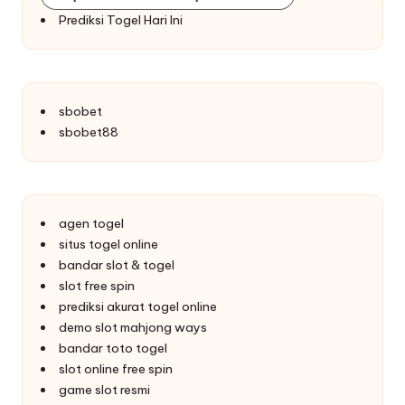
Prediksi Togel Hari Ini
sbobet
sbobet88
agen togel
situs togel online
bandar slot & togel
slot free spin
prediksi akurat togel online
demo slot mahjong ways
bandar toto togel
slot online free spin
game slot resmi