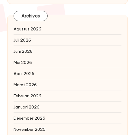
Archives
Agustus 2026
Juli 2026
Juni 2026
Mei 2026
April 2026
Maret 2026
Februari 2026
Januari 2026
Desember 2025
November 2025