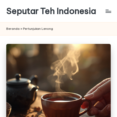
Seputar Teh Indonesia
Skip
to
Macam
content
macam
Beranda
»
Pertunjukan Lenong
Teh
Enak