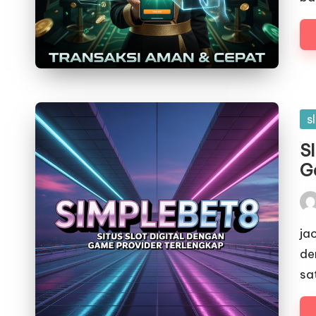
Po
s
in
S
G
Pos
by
ja
de
sa