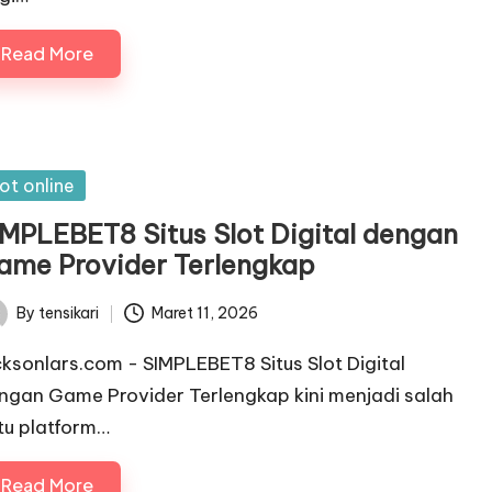
Read More
sted
lot online
IMPLEBET8 Situs Slot Digital dengan
ame Provider Terlengkap
By
tensikari
Maret 11, 2026
ted
cksonlars.com - SIMPLEBET8 Situs Slot Digital
ngan Game Provider Terlengkap kini menjadi salah
tu platform…
Read More