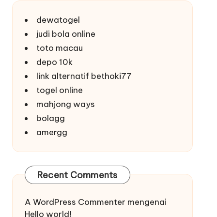
dewatogel
judi bola online
toto macau
depo 10k
link alternatif bethoki77
togel online
mahjong ways
bolagg
amergg
Recent Comments
A WordPress Commenter
mengenai
Hello world!