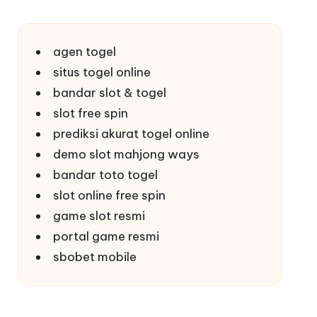
agen togel
situs togel online
bandar slot & togel
slot free spin
prediksi akurat togel online
demo slot mahjong ways
bandar toto togel
slot online free spin
game slot resmi
portal game resmi
sbobet mobile