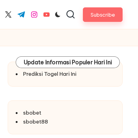
Subscribe
cebook.com
twitter.com
t.me
instagram.com
youtube.com
Update Informasi Populer Hari Ini
Prediksi Togel Hari Ini
sbobet
sbobet88