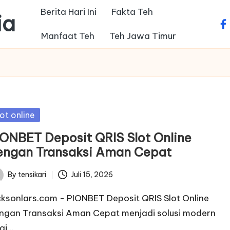
Berita Hari Ini
Fakta Teh
ia
fa
Manfaat Teh
Teh Jawa Timur
sted
lot online
IONBET Deposit QRIS Slot Online
engan Transaksi Aman Cepat
By
tensikari
Juli 15, 2026
ted
cksonlars.com - PIONBET Deposit QRIS Slot Online
ngan Transaksi Aman Cepat menjadi solusi modern
gi…