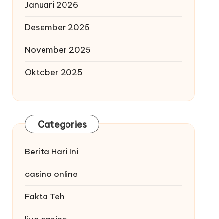
Januari 2026
Desember 2025
November 2025
Oktober 2025
Categories
Berita Hari Ini
casino online
Fakta Teh