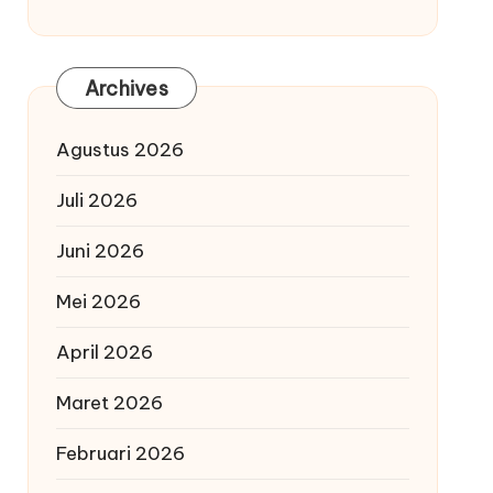
Archives
Agustus 2026
Juli 2026
Juni 2026
Mei 2026
April 2026
Maret 2026
Februari 2026