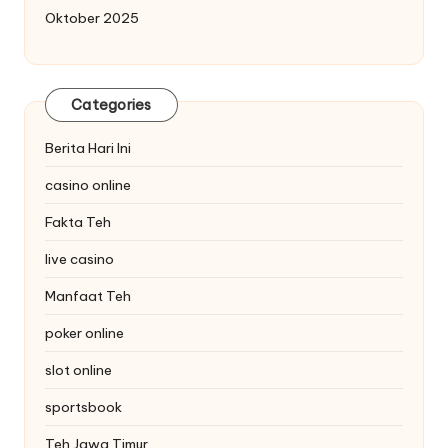
Oktober 2025
Categories
Berita Hari Ini
casino online
Fakta Teh
live casino
Manfaat Teh
poker online
slot online
sportsbook
Teh Jawa Timur