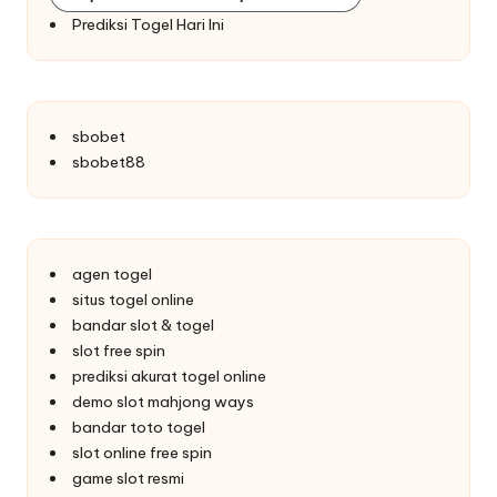
Prediksi Togel Hari Ini
sbobet
sbobet88
agen togel
situs togel online
bandar slot & togel
slot free spin
prediksi akurat togel online
demo slot mahjong ways
bandar toto togel
slot online free spin
game slot resmi