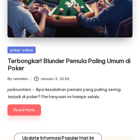
Posted
poker online
in
Terbongkar! Blunder Pemula Paling Umum di
Poker
By
tensikari
Januari 2, 2026
Posted
by
jacksonlars - Apa kesalahan pemula yang paling sering
terjadi di poker? Pertanyaan ini hampir selalu…
Read More
Update Informasi Populer Hari Ini