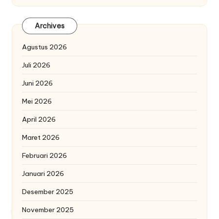
Archives
Agustus 2026
Juli 2026
Juni 2026
Mei 2026
April 2026
Maret 2026
Februari 2026
Januari 2026
Desember 2025
November 2025