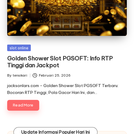
Posted
slot online
in
Golden Shower Slot PGSOFT: Info RTP
Tinggi dan Jackpot
By
tensikari
Februari 25, 2026
Posted
by
jacksonlars.com - Golden Shower Slot PGSOFT Terbaru:
Bocoran RTP Tinggi, Pola Gacor Hari Ini, dan…
Read More
Update Informasi Populer Hari Ini