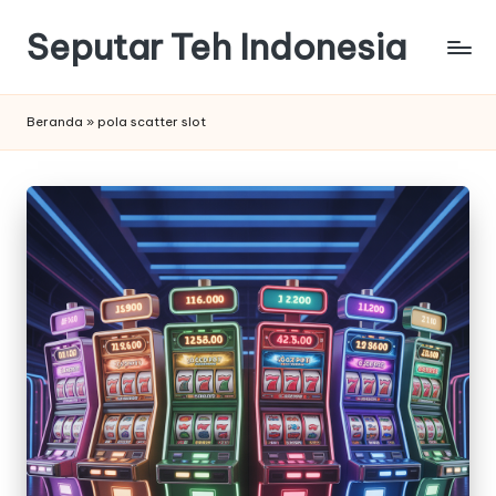
Seputar Teh Indonesia
Skip
to
Macam
content
macam
Beranda
»
pola scatter slot
Teh
Enak