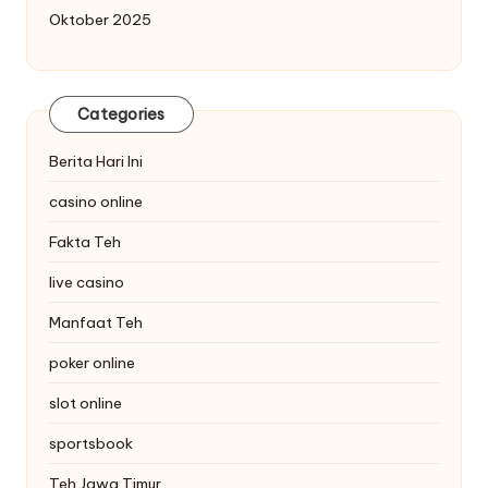
Oktober 2025
Categories
Berita Hari Ini
casino online
Fakta Teh
live casino
Manfaat Teh
poker online
slot online
sportsbook
Teh Jawa Timur