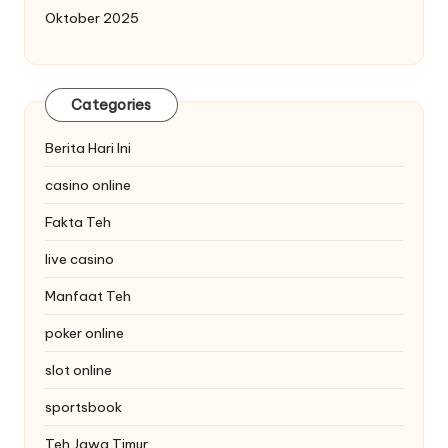
Oktober 2025
Categories
Berita Hari Ini
casino online
Fakta Teh
live casino
Manfaat Teh
poker online
slot online
sportsbook
Teh Jawa Timur