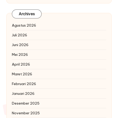
Archives
Agustus 2026
Juli 2026
Juni 2026
Mei 2026
April 2026
Maret 2026
Februari 2026
Januari 2026
Desember 2025
November 2025