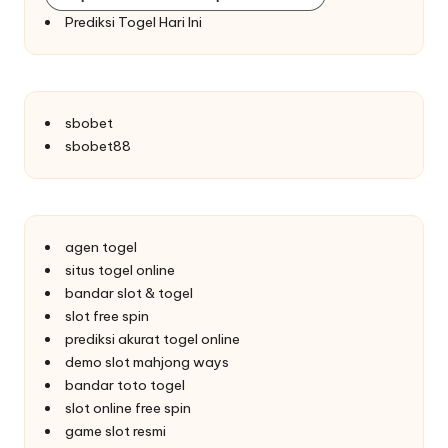
Prediksi Togel Hari Ini
sbobet
sbobet88
agen togel
situs togel online
bandar slot & togel
slot free spin
prediksi akurat togel online
demo slot mahjong ways
bandar toto togel
slot online free spin
game slot resmi