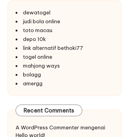
dewatogel
judi bola online
toto macau
depo 10k
link alternatif bethoki77
togel online
mahjong ways
bolagg
amergg
Recent Comments
A WordPress Commenter
mengenai
Hello world!