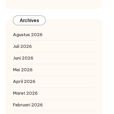
Archives
Agustus 2026
Juli 2026
Juni 2026
Mei 2026
April 2026
Maret 2026
Februari 2026