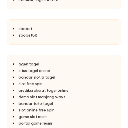
sbobet
sbobet88
agen togel
situs togel online
bandar slot & togel
slot free spin
prediksi akurat togel online
demo slot mahjong ways
bandar toto togel
slot online free spin
game slot resmi
portal game resmi