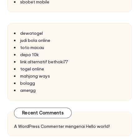
sbobet mobile
dewatogel
judi bola online
toto macau
depo 10k
link alternatif bethoki77
togel online
mahjong ways
bolagg
amergg
Recent Comments
A WordPress Commenter
mengenai
Hello world!