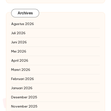
Archives
Agustus 2026
Juli 2026
Juni 2026
Mei 2026
April 2026
Maret 2026
Februari 2026
Januari 2026
Desember 2025
November 2025