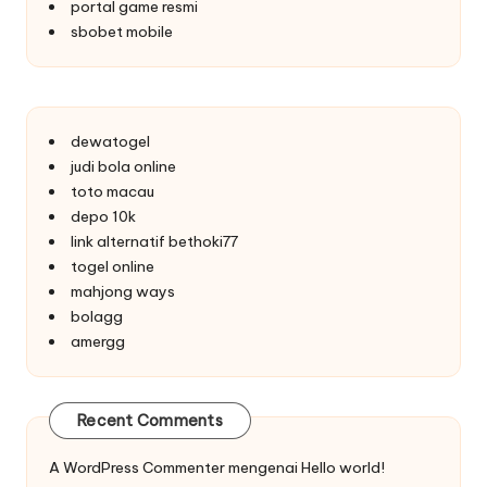
portal game resmi
sbobet mobile
dewatogel
judi bola online
toto macau
depo 10k
link alternatif bethoki77
togel online
mahjong ways
bolagg
amergg
Recent Comments
A WordPress Commenter
mengenai
Hello world!