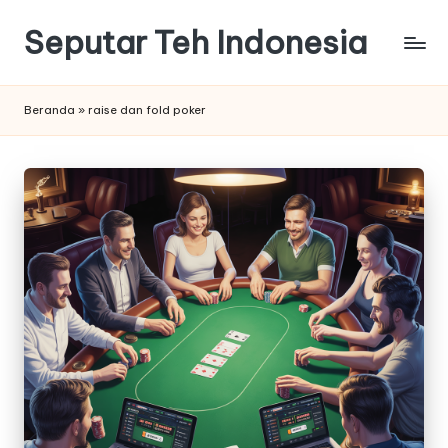
Seputar Teh Indonesia
Skip
to
Macam
content
macam
Beranda
»
raise dan fold poker
Teh
Enak