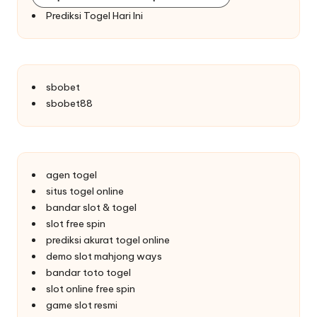
Prediksi Togel Hari Ini
sbobet
sbobet88
agen togel
situs togel online
bandar slot & togel
slot free spin
prediksi akurat togel online
demo slot mahjong ways
bandar toto togel
slot online free spin
game slot resmi