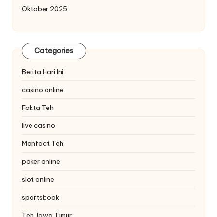
Oktober 2025
Categories
Berita Hari Ini
casino online
Fakta Teh
live casino
Manfaat Teh
poker online
slot online
sportsbook
Teh Jawa Timur