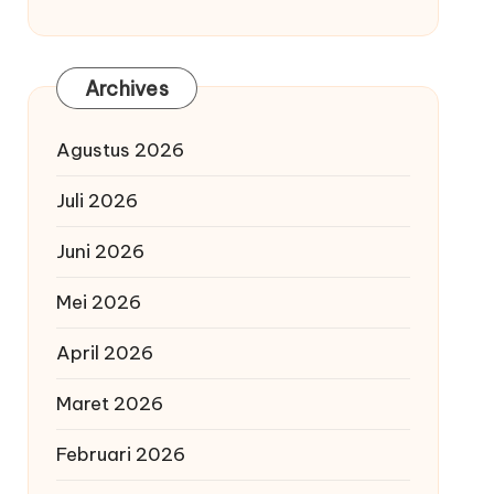
Archives
Agustus 2026
Juli 2026
Juni 2026
Mei 2026
April 2026
Maret 2026
Februari 2026