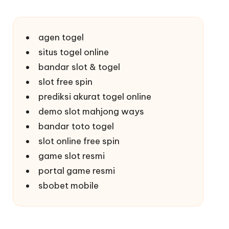
agen togel
situs togel online
bandar slot & togel
slot free spin
prediksi akurat togel online
demo slot mahjong ways
bandar toto togel
slot online free spin
game slot resmi
portal game resmi
sbobet mobile