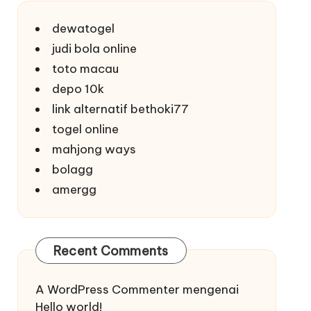
dewatogel
judi bola online
toto macau
depo 10k
link alternatif bethoki77
togel online
mahjong ways
bolagg
amergg
Recent Comments
A WordPress Commenter
mengenai
Hello world!