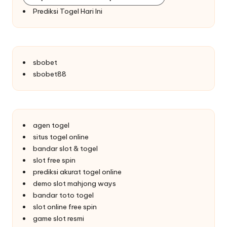
Prediksi Togel Hari Ini
sbobet
sbobet88
agen togel
situs togel online
bandar slot & togel
slot free spin
prediksi akurat togel online
demo slot mahjong ways
bandar toto togel
slot online free spin
game slot resmi