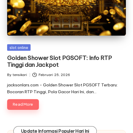
Posted
slot online
in
Golden Shower Slot PGSOFT: Info RTP
Tinggi dan Jackpot
By
tensikari
Februari 25, 2026
Posted
by
jacksonlars.com - Golden Shower Slot PGSOFT Terbaru:
Bocoran RTP Tinggi, Pola Gacor Hari Ini, dan…
Read More
Update Informasi Populer Hari Ini