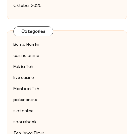
Oktober 2025
Categories
Berita Hari Ini
casino online
Fakta Teh
live casino
Manfaat Teh
poker online
slot online
sportsbook
Teh Jawa Timur