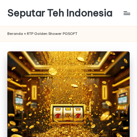
Seputar Teh Indonesia
Skip
to
Macam
content
macam
Beranda
»
RTP Golden Shower PGSOFT
Teh
Enak