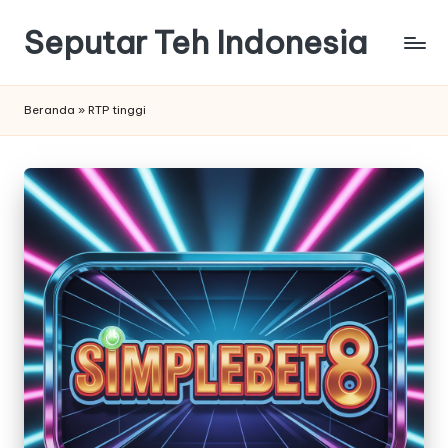
Seputar Teh Indonesia
Skip
to
Macam
content
macam
Beranda
»
RTP tinggi
Teh
Enak