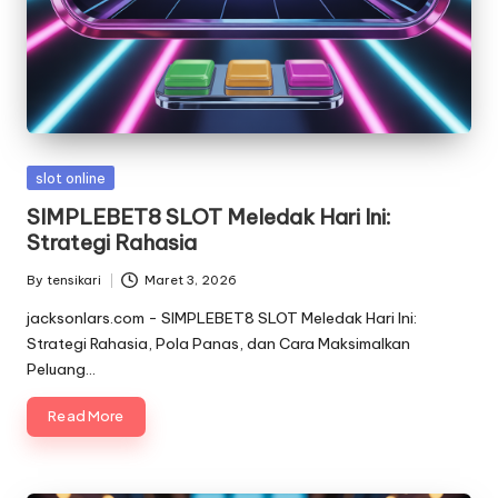
Posted
slot online
in
SIMPLEBET8 SLOT Meledak Hari Ini:
Strategi Rahasia
By
tensikari
Maret 3, 2026
Posted
by
jacksonlars.com - SIMPLEBET8 SLOT Meledak Hari Ini:
Strategi Rahasia, Pola Panas, dan Cara Maksimalkan
Peluang…
Read More