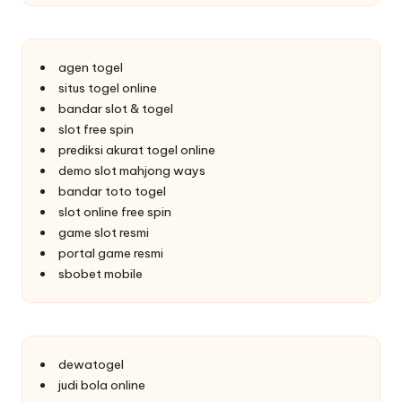
agen togel
situs togel online
bandar slot & togel
slot free spin
prediksi akurat togel online
demo slot mahjong ways
bandar toto togel
slot online free spin
game slot resmi
portal game resmi
sbobet mobile
dewatogel
judi bola online