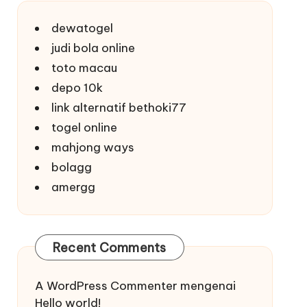
dewatogel
judi bola online
toto macau
depo 10k
link alternatif bethoki77
togel online
mahjong ways
bolagg
amergg
Recent Comments
A WordPress Commenter
mengenai
Hello world!