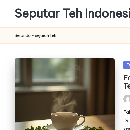
Seputar Teh Indones
Skip
to
Macam
content
macam
Beranda
»
sejarah teh
Teh
Enak
Po
F
in
F
T
Pos
by
Fa
Du
ka