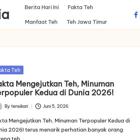
Berita Hari Ini
Fakta Teh
ia
fa
Manfaat Teh
Teh Jawa Timur
sted
akta Teh
akta Mengejutkan Teh, Minuman
erpopuler Kedua di Dunia 2026!
By
tensikari
Juni 5, 2026
ted
kta Mengejutkan Teh, Minuman Terpopuler Kedua di
nia 2026! terus menarik perhatian banyak orang
rena teh…