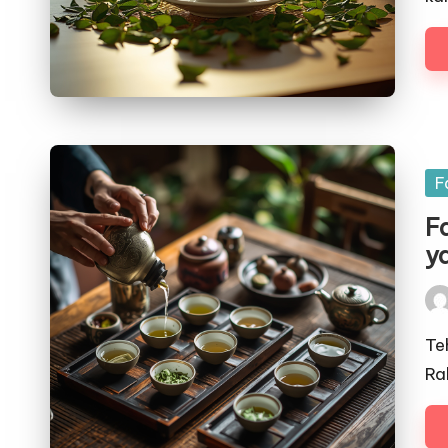
Po
F
in
F
y
Pos
by
Te
Ra