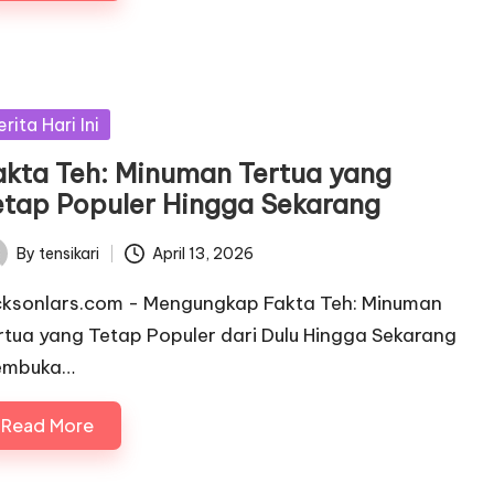
sted
erita Hari Ini
akta Teh: Minuman Tertua yang
etap Populer Hingga Sekarang
By
tensikari
April 13, 2026
ted
cksonlars.com - Mengungkap Fakta Teh: Minuman
rtua yang Tetap Populer dari Dulu Hingga Sekarang
mbuka…
Read More