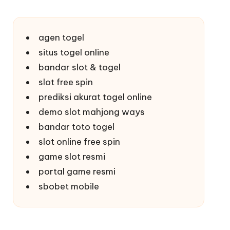
agen togel
situs togel online
bandar slot & togel
slot free spin
prediksi akurat togel online
demo slot mahjong ways
bandar toto togel
slot online free spin
game slot resmi
portal game resmi
sbobet mobile