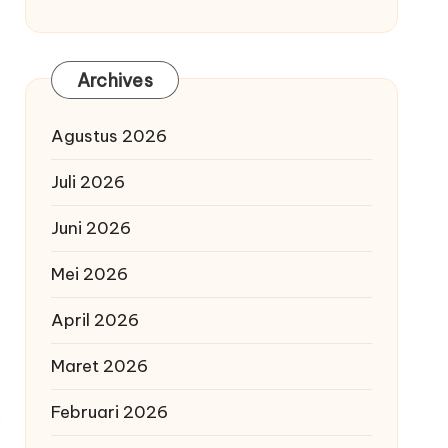
Archives
Agustus 2026
Juli 2026
Juni 2026
Mei 2026
April 2026
Maret 2026
Februari 2026