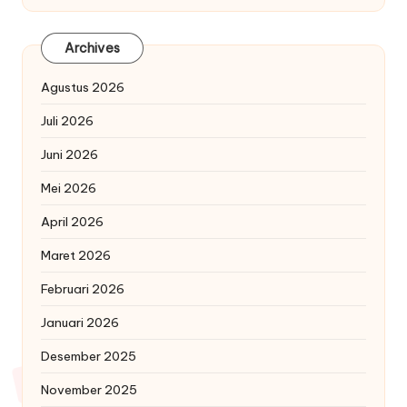
Archives
Agustus 2026
Juli 2026
Juni 2026
Mei 2026
April 2026
Maret 2026
Februari 2026
Januari 2026
Desember 2025
November 2025