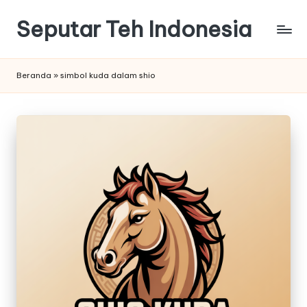
Seputar Teh Indonesia
Skip
to
Macam
content
macam
Beranda
»
simbol kuda dalam shio
Teh
Enak