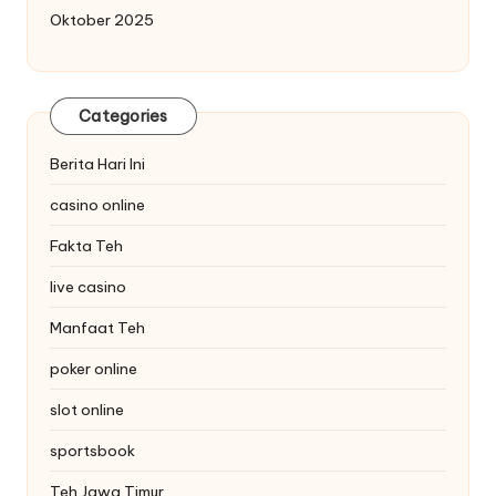
Oktober 2025
Categories
Berita Hari Ini
casino online
Fakta Teh
live casino
Manfaat Teh
poker online
slot online
sportsbook
Teh Jawa Timur