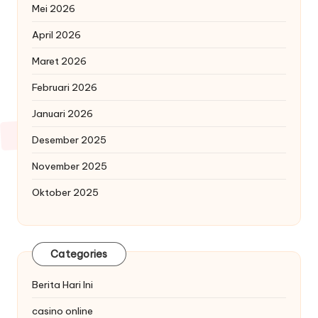
Mei 2026
April 2026
Maret 2026
Februari 2026
Januari 2026
Desember 2025
November 2025
Oktober 2025
Categories
Berita Hari Ini
casino online