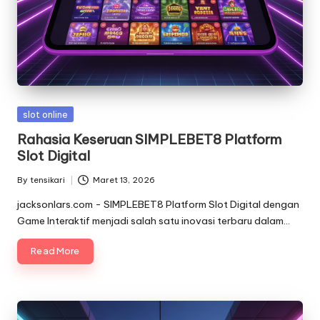
Posted
slot online
in
Rahasia Keseruan SIMPLEBET8 Platform
Slot Digital
By
tensikari
Maret 13, 2026
Posted
by
jacksonlars.com - SIMPLEBET8 Platform Slot Digital dengan
Game Interaktif menjadi salah satu inovasi terbaru dalam…
Read More