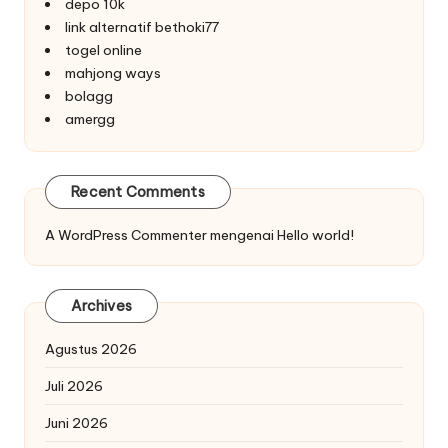
depo 10k
link alternatif bethoki77
togel online
mahjong ways
bolagg
amergg
Recent Comments
A WordPress Commenter
mengenai
Hello world!
Archives
Agustus 2026
Juli 2026
Juni 2026