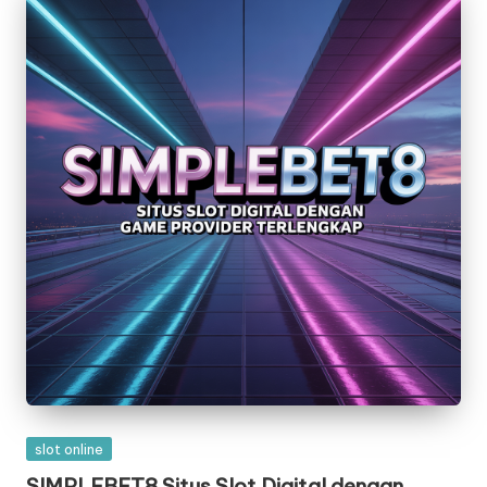
Posted
slot online
in
SIMPLEBET8 Situs Slot Digital dengan