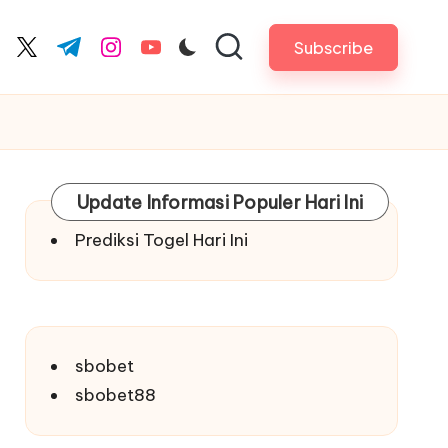
Subscribe
cebook.com
twitter.com
t.me
instagram.com
youtube.com
Update Informasi Populer Hari Ini
Prediksi Togel Hari Ini
sbobet
sbobet88