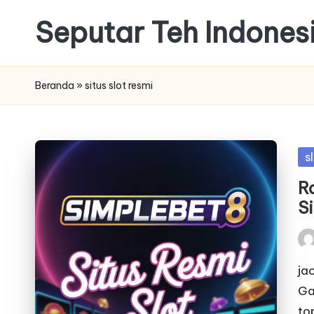
Seputar Teh Indones
Skip
to
Macam
content
macam
Beranda
»
situs slot resmi
Teh
Enak
Po
s
in
R
S
Pos
by
ja
Ga
to