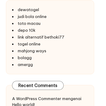
dewatogel
judi bola online
toto macau
depo 10k
link alternatif bethoki77
togel online
mahjong ways
bolagg
amergg
Recent Comments
A WordPress Commenter
mengenai
Hello world!