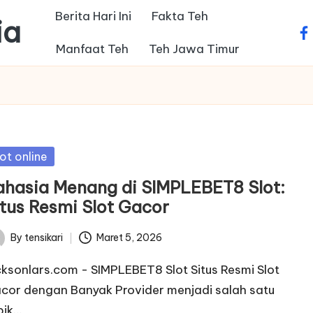
Berita Hari Ini
Fakta Teh
ia
fa
Manfaat Teh
Teh Jawa Timur
sted
lot online
ahasia Menang di SIMPLEBET8 Slot:
itus Resmi Slot Gacor
By
tensikari
Maret 5, 2026
ted
cksonlars.com - SIMPLEBET8 Slot Situs Resmi Slot
cor dengan Banyak Provider menjadi salah satu
pik…