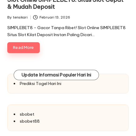
& Mudah Deposit
By
tensikari
Februari 13, 2026
Posted
by
SIMPLEBET8 - Gacor Tanpa Ribet! Slot Online SIMPLEBET8
Situs Slot Kilat Deposit Instan Paling Dicari…
Read More
Update Informasi Populer Hari Ini
Prediksi Togel Hari Ini
sbobet
sbobet88