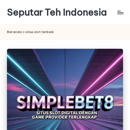
Seputar Teh Indonesia
Skip
to
Macam
content
macam
Beranda
»
situs slot terbaik
Teh
Enak