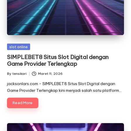
Posted
slot online
in
SIMPLEBET8 Situs Slot Digital dengan
Game Provider Terlengkap
By
tensikari
Maret 11, 2026
Posted
by
jacksonlars.com - SIMPLEBET8 Situs Slot Digital dengan
Game Provider Terlengkap kini menjadi salah satu platform…
Read More