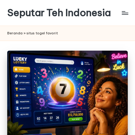
Seputar Teh Indonesia
Skip
to
Macam
content
macam
Beranda
»
situs togel favorit
Teh
Enak