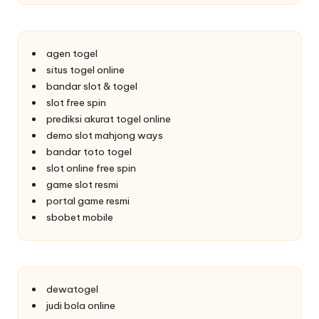
agen togel
situs togel online
bandar slot & togel
slot free spin
prediksi akurat togel online
demo slot mahjong ways
bandar toto togel
slot online free spin
game slot resmi
portal game resmi
sbobet mobile
dewatogel
judi bola online