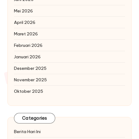
Mei 2026
April 2026
Maret 2026
Februari 2026
Januari 2026
Desember 2025
November 2025
Oktober 2025
Categories
Berita Hari Ini