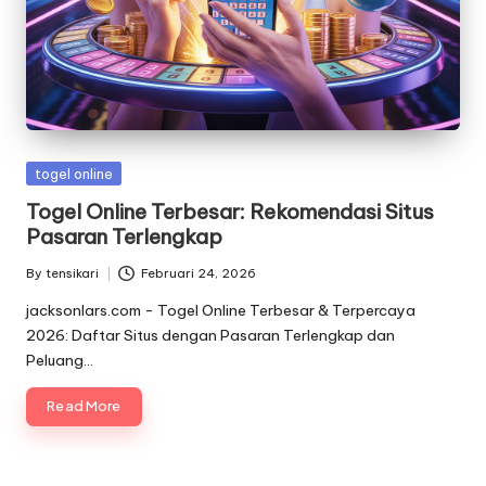
Posted
togel online
in
Togel Online Terbesar: Rekomendasi Situs
Pasaran Terlengkap
By
tensikari
Februari 24, 2026
Posted
by
jacksonlars.com - Togel Online Terbesar & Terpercaya
2026: Daftar Situs dengan Pasaran Terlengkap dan
Peluang…
Read More