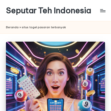
Seputar Teh Indonesia
Skip
to
Macam
content
macam
Beranda
»
situs togel pasaran terbanyak
Teh
Enak