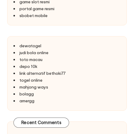
game slot resmi
portal game resmi
sbobet mobile
dewatogel
judi bola online
toto macau
depo 10k
link alternatif bethoki77
togel online
mahjong ways
bolagg
amergg
Recent Comments