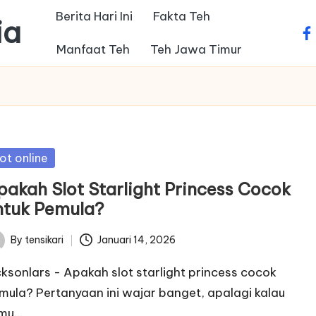
Berita Hari Ini
Fakta Teh
ia
fa
Manfaat Teh
Teh Jawa Timur
sted
lot online
pakah Slot Starlight Princess Cocok
ntuk Pemula?
By
tensikari
Januari 14, 2026
ted
cksonlars - Apakah slot starlight princess cocok
mula? Pertanyaan ini wajar banget, apalagi kalau
mu…