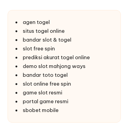
agen togel
situs togel online
bandar slot & togel
slot free spin
prediksi akurat togel online
demo slot mahjong ways
bandar toto togel
slot online free spin
game slot resmi
portal game resmi
sbobet mobile