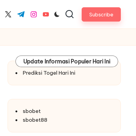
Subscribe
cebook.com
twitter.com
t.me
instagram.com
youtube.com
Update Informasi Populer Hari Ini
Prediksi Togel Hari Ini
sbobet
sbobet88