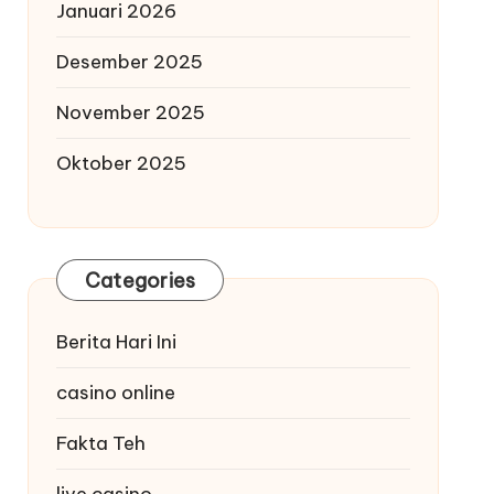
Januari 2026
Desember 2025
November 2025
Oktober 2025
Categories
Berita Hari Ini
casino online
Fakta Teh