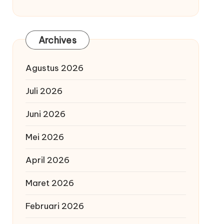
Archives
Agustus 2026
Juli 2026
Juni 2026
Mei 2026
April 2026
Maret 2026
Februari 2026