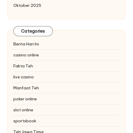
Oktober 2025
Categories
Berita Hari Ini
casino online
Fakta Teh
live casino
Manfaat Teh
poker online
slot online
sportsbook
Teh Jawa Timur