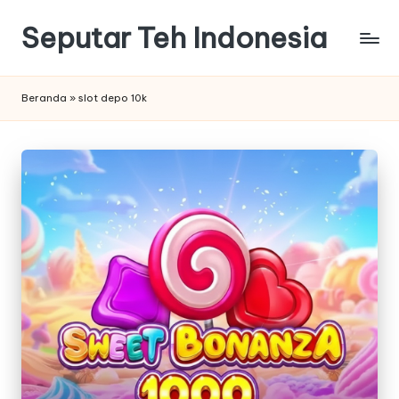
Seputar Teh Indonesia
Skip
to
Macam
content
macam
Beranda
»
slot depo 10k
Teh
Enak