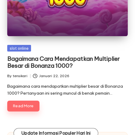
Posted
slot online
in
Bagaimana Cara Mendapatkan Multiplier
Besar di Bonanza 1000?
By
tensikari
Januari 22, 2026
Posted
by
Bagaimana cara mendapatkan multiplier besar di Bonanza
1000? Pertanyaan ini sering muncul di benak pemain…
Read More
Update Informasi Populer Hari Ini