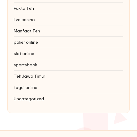
Fakta Teh
live casino
Manfaat Teh
poker online
slot online
sportsbook
Teh Jawa Timur
togel online
Uncategorized