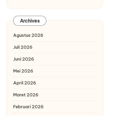
Archives
Agustus 2026
Juli 2026
Juni 2026
Mei 2026
April 2026
Maret 2026
Februari 2026