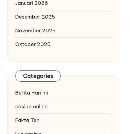
Januari 2026
Desember 2025
November 2025
Oktober 2025
Categories
Berita Hari Ini
casino online
Fakta Teh