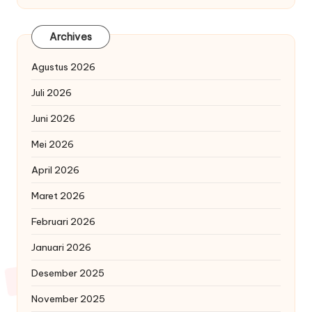
Archives
Agustus 2026
Juli 2026
Juni 2026
Mei 2026
April 2026
Maret 2026
Februari 2026
Januari 2026
Desember 2025
November 2025