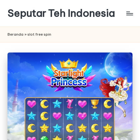
Seputar Teh Indonesia
Skip
to
Macam
content
macam
Beranda
»
slot free spin
Teh
Enak