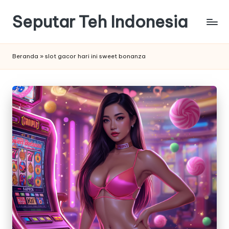
Seputar Teh Indonesia
Skip
to
Macam
content
macam
Beranda
»
slot gacor hari ini sweet bonanza
Teh
Enak