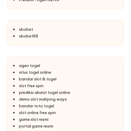
sbobet
sbobet88
agen togel
situs togel online
bandar slot & togel
slot free spin
prediksi akurat togel online
demo slot mahjong ways
bandar toto togel
slot online free spin
game slot resmi
portal game resmi