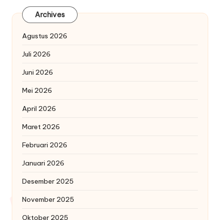
Archives
Agustus 2026
Juli 2026
Juni 2026
Mei 2026
April 2026
Maret 2026
Februari 2026
Januari 2026
Desember 2025
November 2025
Oktober 2025