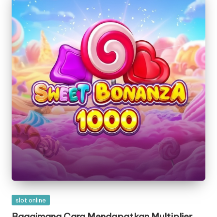
Posted
slot online
in
Bagaimana Cara Mendapatkan Multiplier