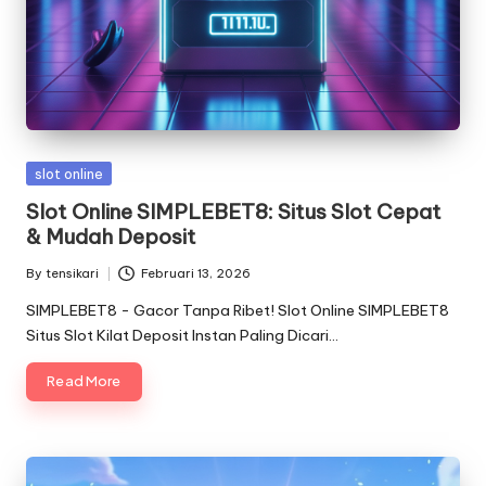
Posted
slot online
in
Slot Online SIMPLEBET8: Situs Slot Cepat
& Mudah Deposit
By
tensikari
Februari 13, 2026
Posted
by
SIMPLEBET8 - Gacor Tanpa Ribet! Slot Online SIMPLEBET8
Situs Slot Kilat Deposit Instan Paling Dicari…
Read More