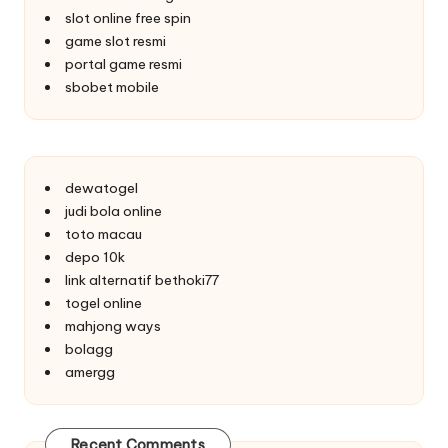
slot online free spin
game slot resmi
portal game resmi
sbobet mobile
dewatogel
judi bola online
toto macau
depo 10k
link alternatif bethoki77
togel online
mahjong ways
bolagg
amergg
Recent Comments