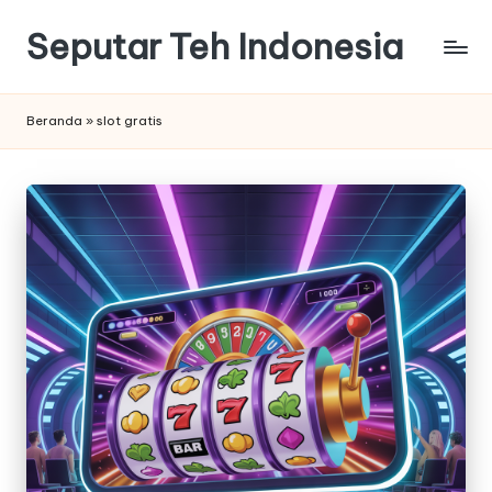
Seputar Teh Indonesia
Skip
to
Macam
content
macam
Beranda
»
slot gratis
Teh
Enak