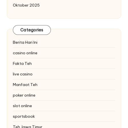
Oktober 2025
Categories
Berita Hari Ini
casino online
Fakta Teh
live casino
Manfaat Teh
poker online
slot online
sportsbook
Teh Jawa Timur