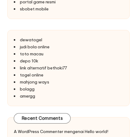
portal game resmi
sbobet mobile
dewatogel
judi bola online
toto macau
depo 10k
link alternatif bethoki77
togel online
mahjong ways
bolagg
amergg
Recent Comments
A WordPress Commenter
mengenai
Hello world!