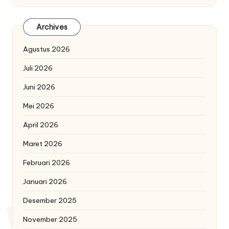
Archives
Agustus 2026
Juli 2026
Juni 2026
Mei 2026
April 2026
Maret 2026
Februari 2026
Januari 2026
Desember 2025
November 2025