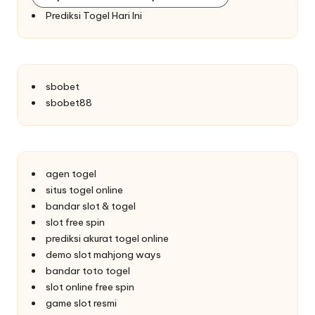
Prediksi Togel Hari Ini
sbobet
sbobet88
agen togel
situs togel online
bandar slot & togel
slot free spin
prediksi akurat togel online
demo slot mahjong ways
bandar toto togel
slot online free spin
game slot resmi