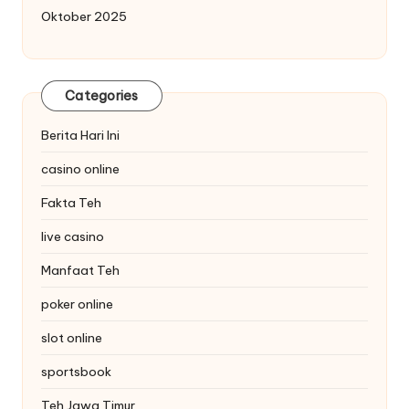
Oktober 2025
Categories
Berita Hari Ini
casino online
Fakta Teh
live casino
Manfaat Teh
poker online
slot online
sportsbook
Teh Jawa Timur