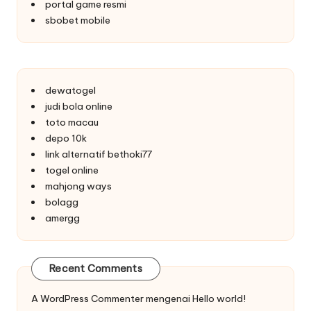
portal game resmi
sbobet mobile
dewatogel
judi bola online
toto macau
depo 10k
link alternatif bethoki77
togel online
mahjong ways
bolagg
amergg
Recent Comments
A WordPress Commenter
mengenai
Hello world!