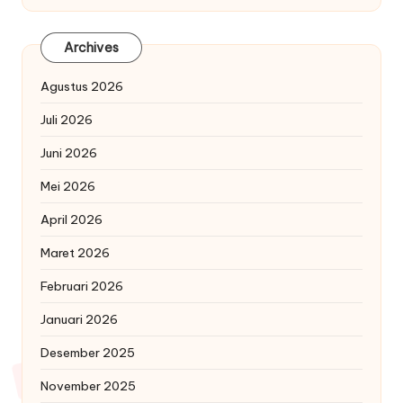
Archives
Agustus 2026
Juli 2026
Juni 2026
Mei 2026
April 2026
Maret 2026
Februari 2026
Januari 2026
Desember 2025
November 2025